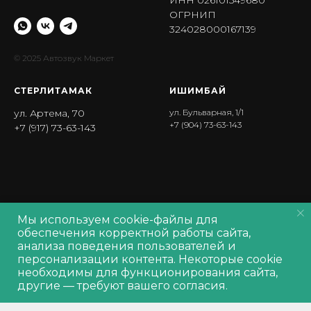
ИНН 026101549680
ОГРНИП
324028000167139
© 2025 Автозвук Маркет
СТЕРЛИТАМАК
ИШИМБА Й
ул. Артема, 70
ул. Бульварная, 1/1
+7 (904) 73-63-143
+7 (917) 73-63-143
Мы используем cookie-файлы для
Политика обработки персональных данных
обеспечения корректной работы сайта,
Политика обработки
cookie
анализа поведения пользователей и
Согласие на обработку персональных данных
персонализации контента. Некоторые cookie
Производитель оставляет за собой право изменять характеристики
Out of stock
необходимы для функционирования сайта,
товара, его внешний вид и комплектность без предварительного
другие — требуют вашего согласия.
уведомления продавца