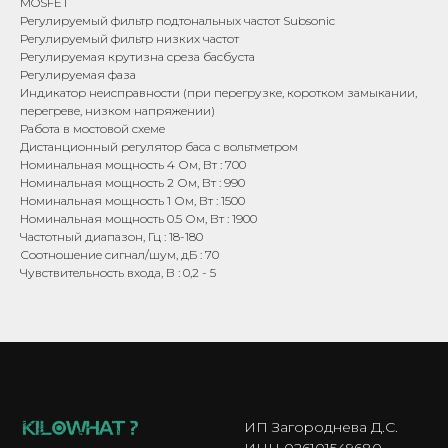
MOSFET
Регулируемый фильтр подтональных частот Subsonic
Регулируемый фильтр низких частот
Регулируемая крутизна среза басбуста
Регулируемая фаза
Индикатор неисправности (при перегрузке, коротком замыкании,
перегреве, низком напряжении)
Работа в мостовой схеме
Дистанционный регулятор баса с вольтметром
Номинальная мощность 4 Ом, Вт : 700
Номинальная мощность 2 Ом, Вт : 990
Номинальная мощность 1 Ом, Вт : 1500
Номинальная мощность 0.5 Ом, Вт : 1900
Частотный диапазон, Гц : 18-180
Соотношение сигнал/шум, дБ : 70
Чувствительность входа, В : 0,2 - 5
ИП Загороднева Д.С.