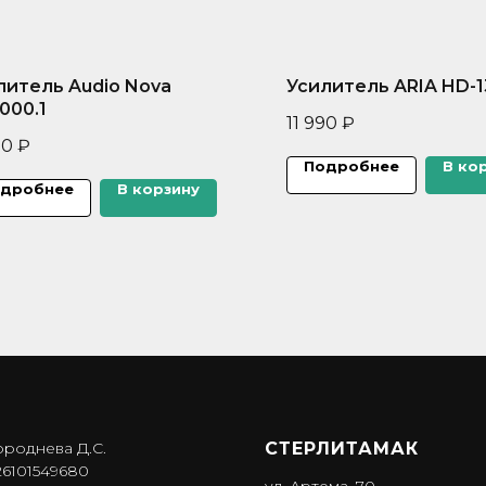
литель Audio Nova
Усилитель ARIA HD-1
000.1
11 990
₽
50
₽
Подробнее
В ко
дробнее
В корзину
ороднева Д.С.
СТЕРЛИТАМАК
6101549680