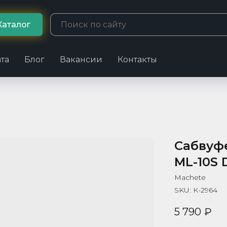
Каталог
та
Блог
Вакансии
Контакты
Сабвуф
ML-10S 
Machete
SKU:
К-2964
5 790
₽