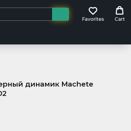
Favorites
Cart
ерный динамик Machete
D2