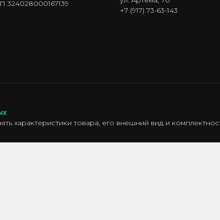
ул. Артема, 70
 324028000167139
+7 (917) 73-63-143
ых
ять характеристики товара, его внешний вид и комплектно