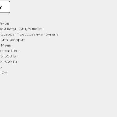
у
юймов
ой катушки: 1,75 дюйм
фузора: Прессованная бумага
нита: Феррит
e: Медь
веса: Пена
: 300 Вт
: 600 Вт
ь
2 Ом