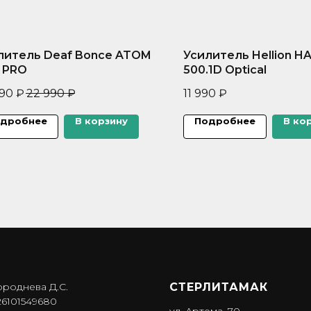
литель Deaf Bonce ATOM
Усилитель Hellion H
K PRO
500.1D Optical
990
₽
22 990
₽
11 990
₽
дробнее
В корзину
Подробнее
В ко
ороднева Д.С.
СТЕРЛИТАМАК
6101549680