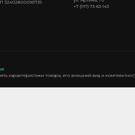
ул. Артема, 70
 324028000167139
+7 (917) 73-63-143
ых
ять характеристики товара, его внешний вид и комплектно