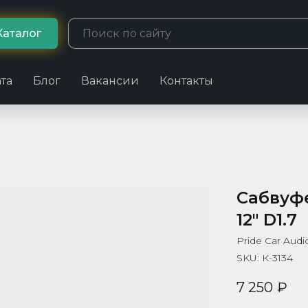
Каталог
та
Блог
Вакансии
Контакты
Сабвуф
12" D1.7
Pride Car Audi
SKU:
К-3134
7 250
₽