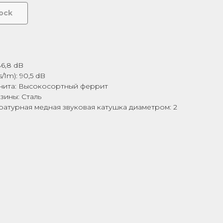
tock
m
86,8 dB
/1m): 90,5 dB
нита: Высокосортный феррит
зины: Сталь
атурная медная звуковая катушка диаметром: 2