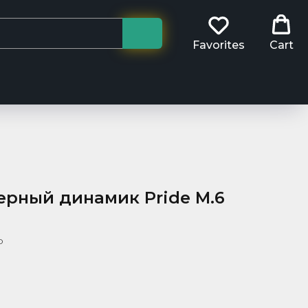
Favorites
Cart
ерный динамик Pride M.6
o