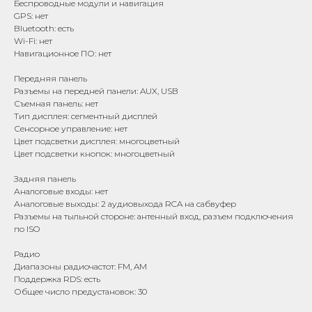
Беспроводные модули и навигация
GPS: нет
Bluetooth: есть
Wi-Fi: нет
Навигационное ПО: нет
Передняя панель
Разъемы на передней панели: AUX, USB
Съемная панель: нет
Тип дисплея: сегментный дисплей
Сенсорное управление: нет
Цвет подсветки дисплея: многоцветный
Цвет подсветки кнопок: многоцветный
Задняя панель
Аналоговые входы: нет
Аналоговые выходы: 2 аудиовыхода RCA на сабвуфер
Разъемы на тыльной стороне: антенный вход, разъем подключения
по ISO
Радио
Диапазоны радиочастот: FM, AM
Поддержка RDS: есть
Общее число предустановок: 30