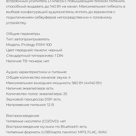
встроенный усилитель D-класса с повышающим блоком питания,
способный выдавать до 140 Вт на канал. Максимальная гибкость в
выборе конфигураций аудиосистемы вплоть до вариантов с
подключением сабвуферов непосредственно к головному
устройству.
Общие параметры
Тип: автопроигрыватель
Модель: Prology PRM-100
Цвет передней панели: черный
Стандартный типоразмер: 1 DIN
Наличие ТВ-тюнера: нет
Аудио характеристики и питание
Общее количество каналов звука: 4
Максимальная выходная мощность: 560 Вт (4x140 Вт)
Наличие эквалайзера: есть
Количество полос эквалайзера: 25
Звуковой процессор DSP: есть
Напряжение питания: 12 В
Воспроизведение
Читаемые носители (CD/DVD): нет
Воспроизведение музыки по Bluetooth: есть
Читаемые форматы (USB/карта памяти): MP3, FLAC, WAV