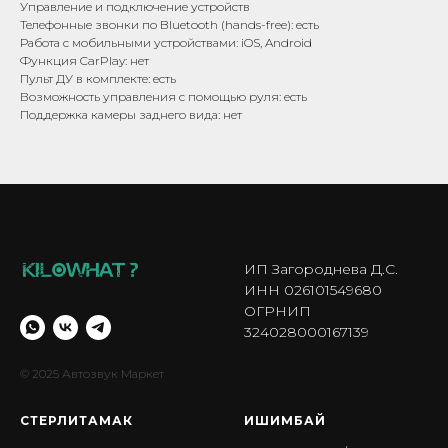
Управление и подключение устройств
Телефонные звонки по Bluetooth (hands-free): есть
Работа с мобильными устройствами: iOS, Android
Функция CarPlay: нет
Пульт ДУ в комплекте: есть
Возможность управления с помощью руля: есть
Поддержка камеры заднего вида: нет
ИП Загороднева Д.С.
ИНН 026101549680
ОГРНИП
324028000167139
© 2025 Автозвук Маркет
СТЕРЛИТАМАК
ИШИМБА Й