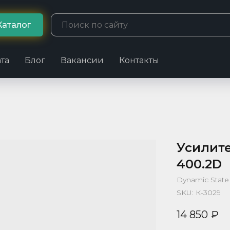
Каталог
та
Блог
Вакансии
Контакты
Усилите
400.2D
Dynamic State
SKU:
К-3029
14 850
₽