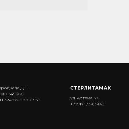
ороднева Д.С.
СТЕРЛИТАМАК
6101549680
ул. Артема, 70
 324028000167139
+7 (917) 73-63-143