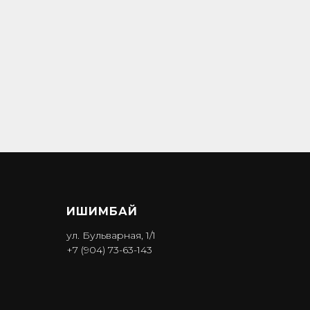
ИШИМБА Й
ул. Бульварная, 1/1
+7 (904) 73-63-143