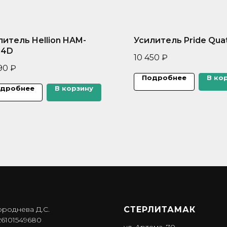
литель Hellion HAM-
Усилитель Pride Quat
.4D
10 450
₽
90
₽
Подробнее
В ко
дробнее
В корзину
ороднева Д.С.
СТЕРЛИТАМАК
6101549680