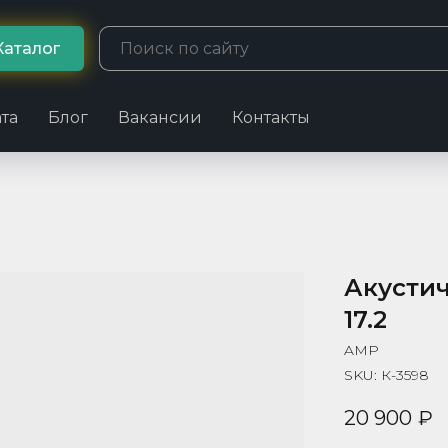
Каталог
та
Блог
Вакансии
Контакты
Акусти
17.2
AMP
SKU:
К-3598
20 900
₽