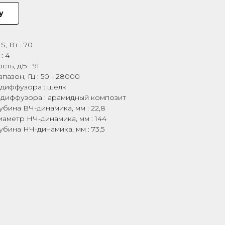
у
, Вт : 70
: 4
ть, дБ : 91
пазон, Гц : 50 - 28000
диффузора : шелк
диффузора : арамидный композит
бина ВЧ-динамика, мм : 22,8
аметр НЧ-динамика, мм : 144
бина НЧ-динамика, мм : 73,5