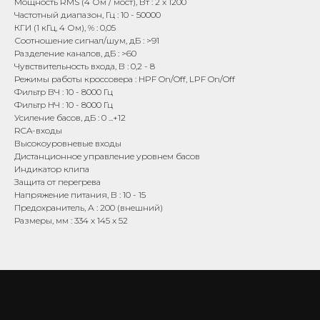
Мощность RMS (4 Ом / мост), Вт : 2 x 1200
Частотный диапазон, Гц : 10 - 50000
КГИ (1 кГц, 4 Ом), % : 0,05
Соотношение сигнал/шум, дБ : >91
Разделение каналов, дБ : >60
Чувствительность входа, В : 0,2 - 8
Режимы работы кроссовера : HPF On/Off, LPF On/Off
Фильтр ВЧ : 10 - 8000 Гц
Фильтр НЧ : 10 - 8000 Гц
Усиление басов, дБ : 0 ...+12
RCA-входы
Высокоуровневые входы
Дистанционное управление уровнем басов
Индикатор клипа
Защита от перегрева
Напряжение питания, В : 10 - 15
Предохранитель, А : 200 (внешний)
Размеры, мм : 334 x 145 x 52