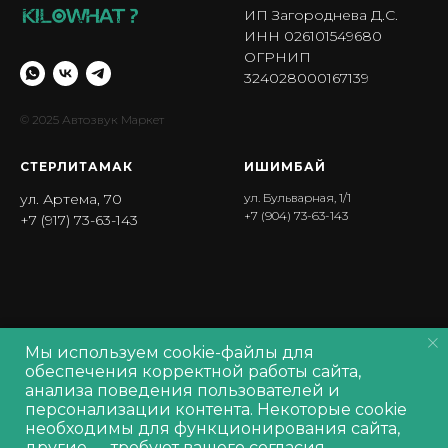
ИП Загороднева Д.С.
ИНН 026101549680
ОГРНИП
324028000167139
© 2025 Автозвук Маркет
СТЕРЛИТАМАК
ИШИМБА Й
ул. Артема, 70
ул. Бульварная, 1/1
+7 (904) 73-63-143
+7 (917) 73-63-143
Мы используем cookie-файлы для
Политика обработки персональных данных
обеспечения корректной работы сайта,
Политика обработки
cookie
анализа поведения пользователей и
Согласие на обработку персональных данных
персонализации контента. Некоторые cookie
Производитель оставляет за собой право изменять характеристики
Out of stock
необходимы для функционирования сайта,
товара, его внешний вид и комплектность без предварительного
другие — требуют вашего согласия.