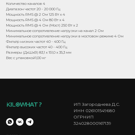
Количество каналов 4
Диапазон частот 20 - 20 000 Гц
Мощность RMS @ 2 Ом 125 Вт x 4
Мощность RMS @ 4 Ом 80 Вт x 4
Мощность RMS @ 4 Ом (Мост) 250 Вт x 2
Минимальное сопротивление нагрузки на канал 2 Ом
Минимальное сопротивление нагрузки в мостовом режиме 4 Ом
Фильтр низких частот 40 - 400 Гц
Фильтр высоких частот 40 - 400 Гц
Размеры (ДxШxВ) 83,1 x 151,0 x 35,3 мм
Вес с упаковкой1,00 кг
ИП Загороднева Д.С.
ИНН 026101549680
ОГРНИП
324028000167139