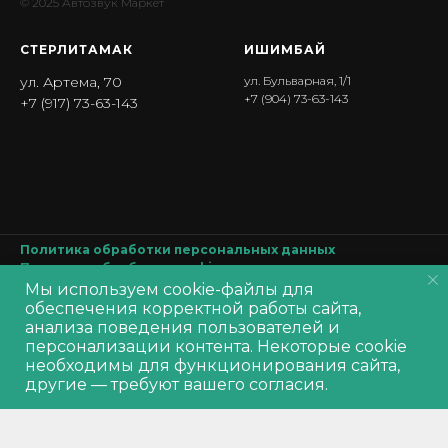
© 2025 Автозвук Маркет
СТЕРЛИТАМАК
ИШИМБА Й
ул. Артема, 70
ул. Бульварная, 1/1
+7 (904) 73-63-143
+7 (917) 73-63-143
Политика обработки персональных данных
Политика обработки
cookie
Согласие на обработку персональных данных
Мы используем cookie-файлы для
Производитель оставляет за собой право изменять характеристики
обеспечения корректной работы сайта,
товара, его внешний вид и комплектность без предварительного
анализа поведения пользователей и
уведомления продавца
персонализации контента. Некоторые cookie
Out of stock
необходимы для функционирования сайта,
другие — требуют вашего согласия.