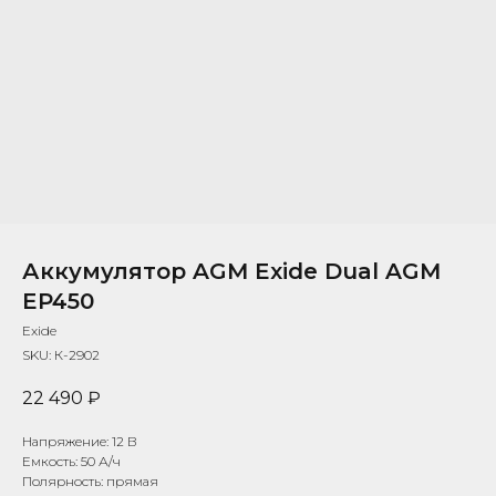
Аккумулятор AGM Exide Dual AGM
EP450
Exide
SKU:
К-2902
22 490
₽
Напряжение: 12 В
Емкость: 50 А/ч
Полярность: прямая