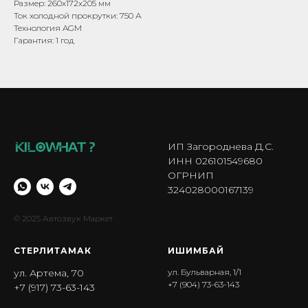
Размер: 260x172x205 мм
Ток холодной прокрутки: 750 А
Технология AGM
Гарантия: 1 год
ИП Загороднева Д.С.
ИНН 026101549680
ОГРНИП
324028000167139
© 2025 Автозвук Маркет
СТЕРЛИТАМАК
ИШИМБА Й
ул. Артема, 70
ул. Бульварная, 1/1
+7 (904) 73-63-143
+7 (917) 73-63-143