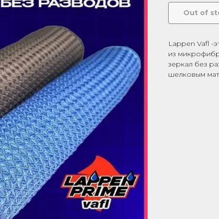
Out of s
Lappen Vafl 
из микрофибр
зеркал без р
шелковым мат