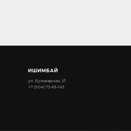
ИШИМБА Й
ул. Бульварная, 1/1
+7 (904) 73-63-143