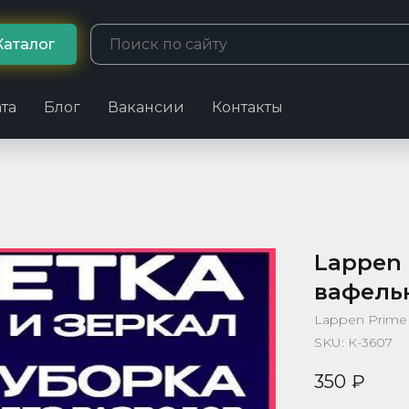
Каталог
та
Блог
Вакансии
Контакты
Lappen 
вафельн
Lappen Prime
SKU:
К-3607
350
₽