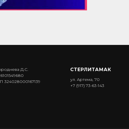
ороднева Д.С.
СТЕРЛИТАМАК
6101549680
ул. Артема, 70
 324028000167139
+7 (917) 73-63-143