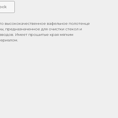
tock
-это высококачественное вафельное полотенце
ы, предназначенное для очистки стекол и
азводов. Имеет прошитые края мягким
ериалом.