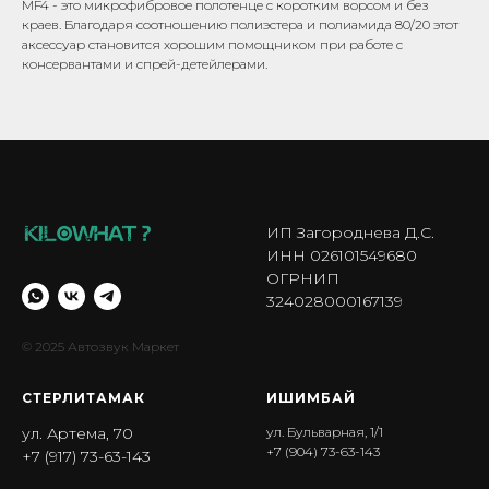
MF4 - это микрофибровое полотенце с коротким ворсом и без
краев. Благодаря соотношению полиэстера и полиамида 80/20 этот
аксессуар становится хорошим помощником при работе с
консервантами и спрей-детейлерами.
ИП Загороднева Д.С.
ИНН 026101549680
ОГРНИП
324028000167139
© 2025 Автозвук Маркет
СТЕРЛИТАМАК
ИШИМБА Й
ул. Артема, 70
ул. Бульварная, 1/1
+7 (904) 73-63-143
+7 (917) 73-63-143