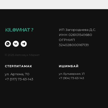
ИП Загороднева Д.С.
ИНН 026101549680
ОГРНИП
324028000167139
© 2025 Автозвук Маркет
СТЕРЛИТАМАК
ИШИМБА Й
ул. Артема, 70
ул. Бульварная, 1/1
+7 (904) 73-63-143
+7 (917) 73-63-143