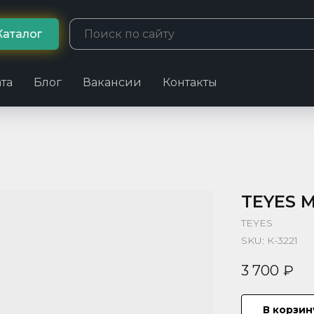
Каталог
та
Блог
Вакансии
Контакты
TEYES M
TEYES
SKU:
К-3221
3 700
₽
В корзин