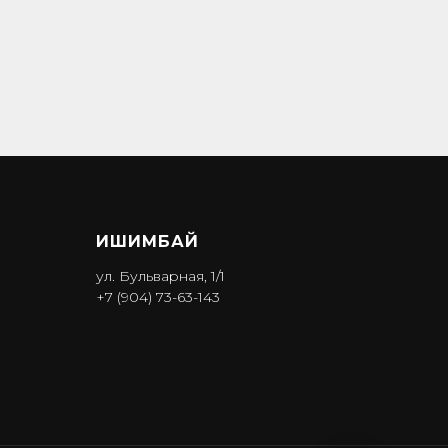
ИШИМБА Й
ул. Бульварная, 1/1
+7 (904) 73-63-143