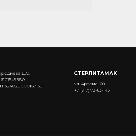
ороднева Д.С.
СТЕРЛИТАМАК
6101549680
ул. Артема, 70
 324028000167139
+7 (917) 73-63-143