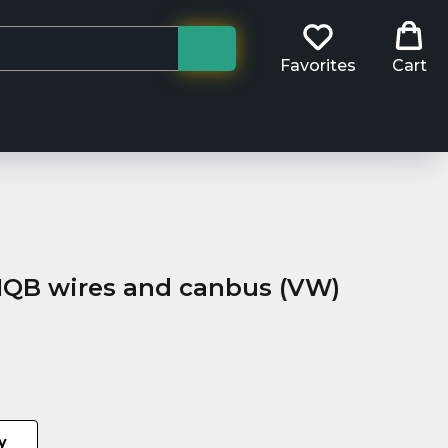
Favorites
Cart
QB wires and canbus (VW)
у