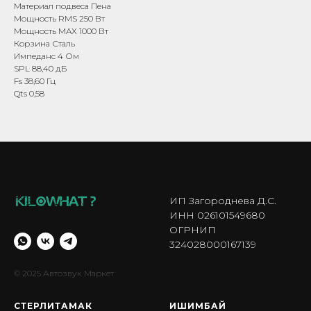
Материал подвеса Пена
Мощность RMS 250 Вт
Мощность MAX 1000 Вт
Корзина Сталь
Импеданс 4 Ом
SPL 88,40 дБ
Fs 38,60 Гц
Qts 0,58
ИП Загороднева Д.С.
ИНН 026101549680
ОГРНИП
324028000167139
© 2025 Автозвук Маркет
СТЕРЛИТАМАК
ИШИМБА Й