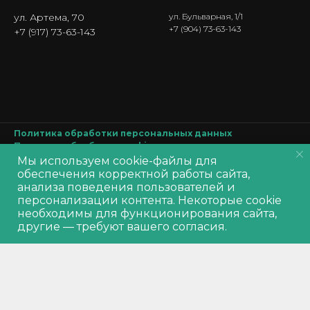
ул. Артема, 70
ул. Бульварная, 1/1
+7 (904) 73-63-143
+7 (917) 73-63-143
Политика обработки персональных данных
Политика обработки
cookie
Согласие на обработку персональных данных
Мы используем cookie-файлы для
Производитель оставляет за собой право изменять характеристики
обеспечения корректной работы сайта,
товара, его внешний вид и комплектность без предварительного
анализа поведения пользователей и
уведомления продавца
персонализации контента. Некоторые cookie
необходимы для функционирования сайта,
другие — требуют вашего согласия.