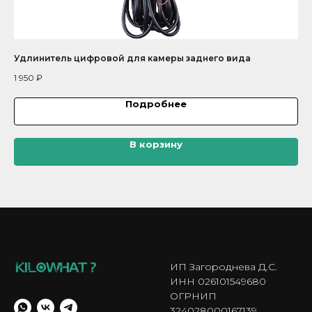
Удлинитель цифровой для камеры заднего вида
Ка
1 950
₽
5 
Подробнее
В корзину
ИП Загороднева Д.С.
ИНН 026101549680
ОГРНИП
324028000167139