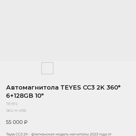
Автомагнитола TEYES CC3 2K 360*
6+128GB 10"
TEYES
SKU:
К-4155
55 000
₽
Teyes CC3 2К - флагманская модель магнитолы 2023 года от