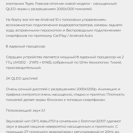
компании Teyes. Главное отличие новой модели - насыщенный
QLED-экран с разрешением 2000х1200 пикселей.
На борту все тот же Android 10 с голосовым управлением,
возможностью подключения видеорегистратора, камеры заднего
хода, встроенными гироскопом и беспроводным подключением
смартфонов по протоколу CarPlay / Android Auto.
8 ядерный процессор
Сердцем устройства является мощный 8 ядерный процессор на 2
ГГц UMS512 - 2*A75 + 6*A55, собранный по 12Нм технологии. Тихий,
производительный.
2К QLED-дисплей
Очень сочный дисплей c разрешением 2000x1200р. Анимация и
графика смотрятся очень насыщенно, гладко и приятно. Плотность
пикселей делает экран близким к топовым смартфонам.
Потрясающий звук 5.1
Звуковой чип DPS Adau1701 в сочетании с Rohman32107 сделают
звук в вашей машине невероятно насыщенным и приятным. С
помощью 27-полосного эквалайзера с регулировкой от 20Hz до