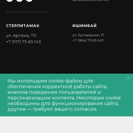
© 2025 Автозвук Маркет
СТЕРЛИТАМАК
ИШИМБА Й
ул. Артема, 70
ул. Бульварная, 1/1
+7 (904) 73-63-143
+7 (917) 73-63-143
Мы используем cookie-файлы для
Политика обработки персональных данных
обеспечения корректной работы сайта,
Политика обработки
cookie
анализа поведения пользователей и
Согласие на обработку персональных данных
персонализации контента. Некоторые cookie
Производитель оставляет за собой право изменять характеристики
Out of stock
необходимы для функционирования сайта,
товара, его внешний вид и комплектность без предварительного
другие — требуют вашего согласия.
уведомления продавца