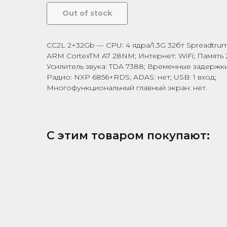
Out of stock
CC2L 2+32Gb — CPU: 4 ядра/1.3G 32бт Spreadtru
ARM CortexTM A7 28NM; Интернет: WiFi; Память
Усилитель звука: TDA 7388; Временные задержки: 
Радио: NXP 6856+RDS; ADAS: нет; USB: 1 вход;
Многофункциональный главный экран: нет.
С этим товаром покупают: