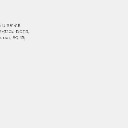
m UIS8141E
 2+32Gb DDR3;
нет; EQ: 15;