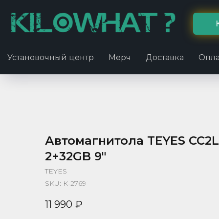
Установочный центр
Мерч
Доставка
Опла
Автомагнитола TEYES CC2L
2+32GB 9"
TEYES
SKU:
К-2769
11 990
₽