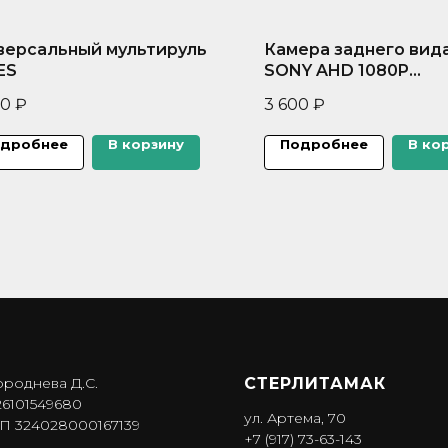
версальный мультируль
Камера заднего вид
ES
SONY AHD 1080P
(широкоугольная,ун
00
₽
3 600
₽
ная)
дробнее
В корзину
Подробнее
В ко
ороднева Д.С.
СТЕРЛИТАМАК
6101549680
ул. Артема, 70
 324028000167139
+7 (917) 73-63-143