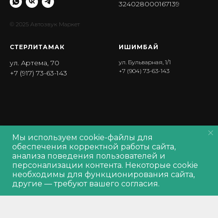
324028000167139
© 2025 Автозвук Маркет
СТЕРЛИТАМАК
ИШИМБА Й
ул. Артема, 70
ул. Бульварная, 1/1
+7 (904) 73-63-143
+7 (917) 73-63-143
Мы используем cookie-файлы для
Политика обработки персональных данных
обеспечения корректной работы сайта,
Политика обработки
cookie
анализа поведения пользователей и
Согласие на обработку персональных данных
персонализации контента. Некоторые cookie
Производитель оставляет за собой право изменять характеристики
Out of stock
необходимы для функционирования сайта,
товара, его внешний вид и комплектность без предварительного
другие — требуют вашего согласия.
уведомления продавца