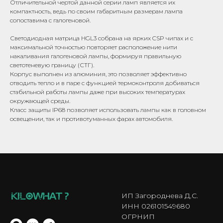
Отличительной чертой данной серии ламп является их
компактность, ведь по своим габаритным размерам лампа
сопоставима с галогеновой.
Светодиодная матрица HGL3 собрана на ярких CSP чипах и с
максимальной точностью повторяет расположение нити
накаливания галогеновой лампы, формируя правильную
светотеневую границу (СТГ).
Корпус выполнен из алюминия, это позволяет эффективно
отводить тепло и в паре с функцией термоконтроля добиваться
стабильной работы лампы даже при высоких температурах
окружающей среды.
Класс защиты IP68 позволяет использовать лампы как в головном
освещении, так и противотуманных фарах автомобиля.
ИП Загороднева Д.С.
ИНН 026101549680
ОГРНИП