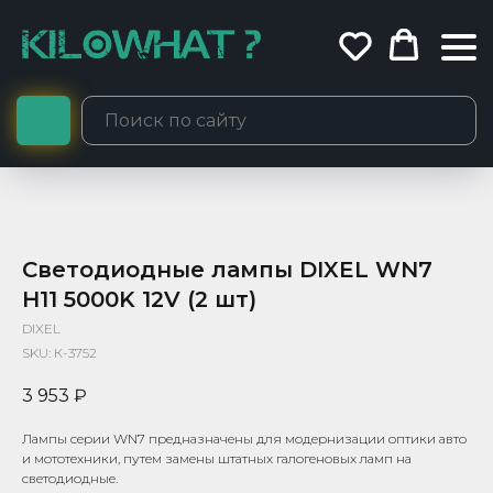
Светодиодные лампы DIXEL WN7
H11 5000K 12V (2 шт)
DIXEL
SKU:
К-3752
3 953
₽
Лампы серии WN7 предназначены для модернизации оптики авто
и мототехники, путем замены штатных галогеновых ламп на
светодиодные.