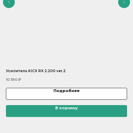
Усилитель KICX RX 2.200 ver.2
Ус
10 390
₽
13
Подробнее
В корзину