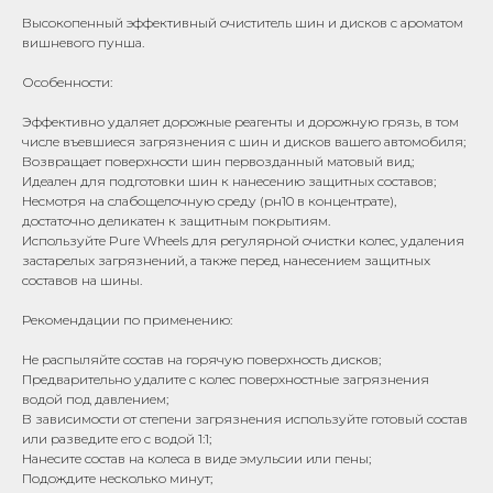
Высокопенный эффективный очиститель шин и дисков с ароматом
вишневого пунша.
Особенности:
Эффективно удаляет дорожные реагенты и дорожную грязь, в том
числе въевшиеся загрязнения с шин и дисков вашего автомобиля;
Возвращает поверхности шин первозданный матовый вид;
Идеален для подготовки шин к нанесению защитных составов;
Несмотря на слабощелочную среду (рн10 в концентрате),
достаточно деликатен к защитным покрытиям.
Используйте Pure Wheels для регулярной очистки колес, удаления
застарелых загрязнений, а также перед нанесением защитных
составов на шины.
Рекомендации по применению:
Не распыляйте состав на горячую поверхность дисков;
Предварительно удалите с колес поверхностные загрязнения
водой под давлением;
В зависимости от степени загрязнения используйте готовый состав
или разведите его с водой 1:1;
Нанесите состав на колеса в виде эмульсии или пены;
Подождите несколько минут;