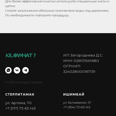
Для более эффективной очистки используйте специальные кисти и
щетки;
Смойте загрязнения обильным количеством воды под давлением;
По необходимости повторите процедуру.
ИП Загороднева Д.С.
ИНН 026101549680
ОГРНИП
324028000167139
© 2025 Автозвук Маркет
СТЕРЛИТАМАК
ИШИМБА Й
ул. Артема, 70
ул. Бульварная, 1/1
+7 (904) 73-63-143
+7 (917) 73-63-143