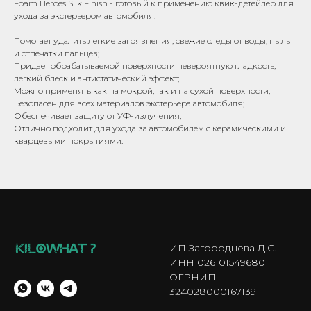
Foam Heroes Silk Finish - готовый к применению квик-детейлер для
ухода за экстерьером автомобиля.
Помогает удалить легкие загрязнения, свежие следы от воды, пыль
и отпечатки пальцев;
Придает обрабатываемой поверхности невероятную гладкость,
легкий блеск и антистатический эффект;
Можно применять как на мокрой, так и на сухой поверхности;
Безопасен для всех материалов экстерьера автомобиля;
Обеспечивает защиту от УФ-излучения;
Отлично подходит для ухода за автомобилем с керамическими и
кварцевыми покрытиями.
ИП Загороднева Д.С.
ИНН 026101549680
ОГРНИП
324028000167139