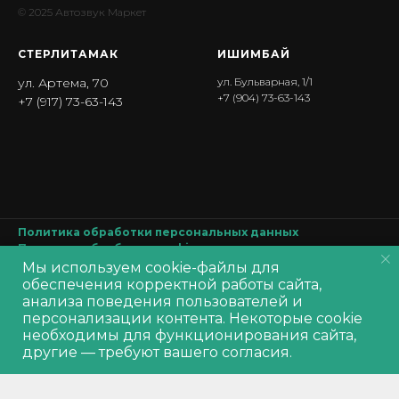
© 2025 Автозвук Маркет
СТЕРЛИТАМАК
ИШИМБА Й
ул. Артема, 70
ул. Бульварная, 1/1
+7 (904) 73-63-143
+7 (917) 73-63-143
Политика обработки персональных данных
Политика обработки
cookie
Согласие на обработку персональных данных
Мы используем cookie-файлы для
Производитель оставляет за собой право изменять характеристики
обеспечения корректной работы сайта,
товара, его внешний вид и комплектность без предварительного
анализа поведения пользователей и
уведомления продавца
персонализации контента. Некоторые cookie
В корзину
необходимы для функционирования сайта,
другие — требуют вашего согласия.