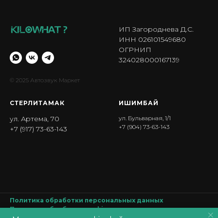
ИП Загороднева Д.С.
ИНН 026101549680
ОГРНИП
324028000167139
© 2025 Автозвук Маркет
СТЕРЛИТАМАК
ИШИМБА Й
ул. Артема, 70
ул. Бульварная, 1/1
+7 (904) 73-63-143
+7 (917) 73-63-143
Политика обработки персональных данных
Политика обработки
cookie
Согласие на обработку персональных данных