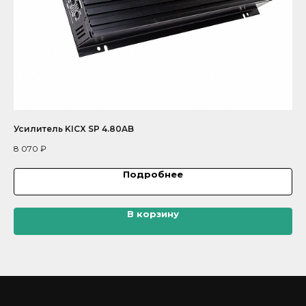
Усилитель KICX SP 4.80AB
Ус
8 070
₽
14 
Подробнее
В корзину