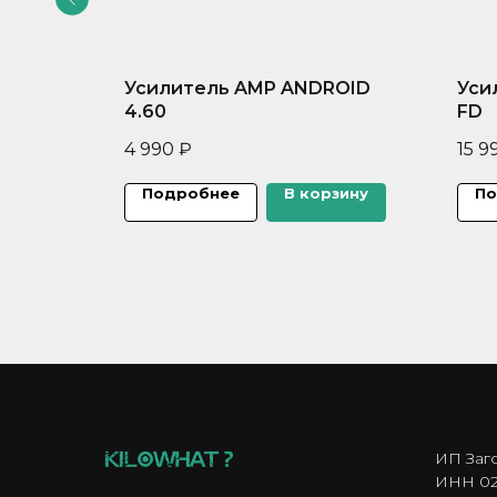
ro v.2
Усилитель AMP ANDROID
Уси
4.60
FD
4 990
₽
15 9
зину
Подробнее
В корзину
По
ИП Заг
ИНН 02