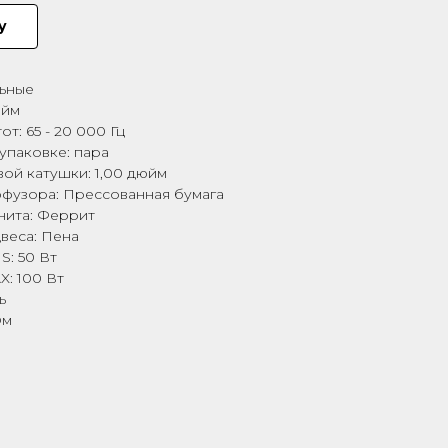
у
льные
юйм
т: 65 - 20 000 Гц
упаковке: пара
ой катушки: 1,00 дюйм
фузора: Прессованная бумага
нита: Феррит
веса: Пена
: 50 Вт
: 100 Вт
ь
Ом