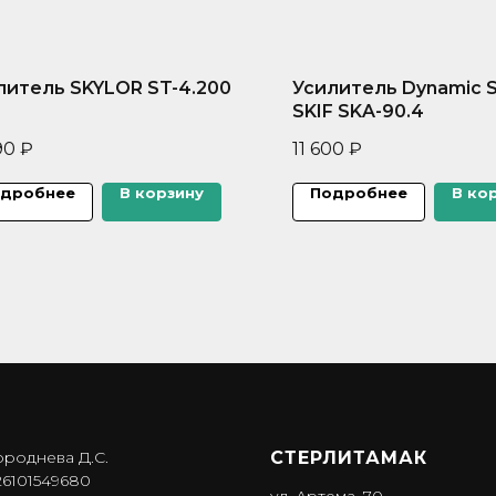
литель SKYLOR ST-4.200
Усилитель Dynamic S
SKIF SKA-90.4
90
₽
11 600
₽
дробнее
В корзину
Подробнее
В ко
ороднева Д.С.
СТЕРЛИТАМАК
6101549680