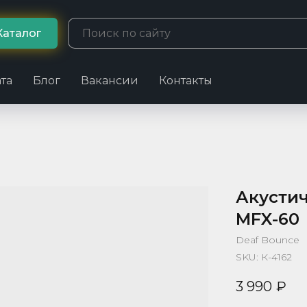
Каталог
та
Блог
Вакансии
Контакты
Акусти
MFX-60
Deaf Bounce
SKU:
К-4162
3 990
₽