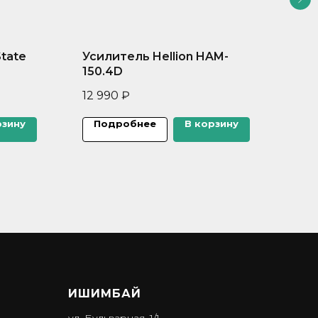
tate
Усилитель Hellion HAM-
Уси
150.4D
550
12 990
₽
23 
рзину
Подробнее
В корзину
П
ИШИМБА Й