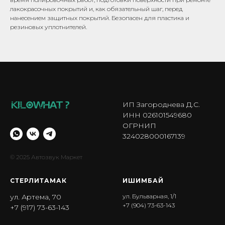
лакокрасочных покрытий и, как обязательный шаг, перед
нанесением защитных покрытий. Безопасен для пластика и
резиновых уплотнителей.
ИП Загороднева Д.С.
ИНН 026101549680
ОГРНИП
324028000167139
© 2025 Автозвук Маркет
СТЕРЛИТАМАК
ИШИМБА Й
ул. Артема, 70
ул. Бульварная, 1/1
+7 (904) 73-63-143
+7 (917) 73-63-143