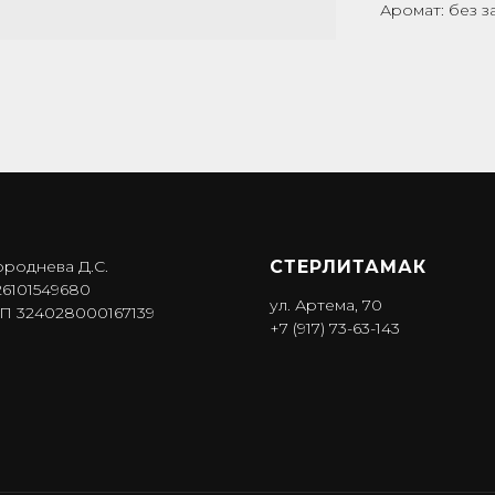
Аромат: без з
ороднева Д.С.
СТЕРЛИТАМАК
6101549680
ул. Артема, 70
 324028000167139
+7 (917) 73-63-143