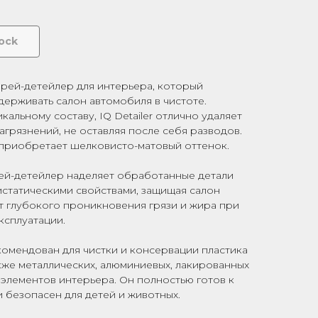
tock
 спрей-детейлер для интерьера, который
держивать салон автомобиля в чистоте.
кальному составу, IQ Detailer отлично удаляет
агрязнений, не оставляя после себя разводов.
приобретает шелковисто-матовый оттенок.
ей-детейлер наделяет обработанные детали
истатическими свойствами, защищая салон
т глубокого проникновения грязи и жира при
ксплуатации.
екомендован для чистки и консервации пластика
акже металлических, алюминиевых, лакированных
 элементов интерьера. Он полностью готов к
 безопасен для детей и животных.