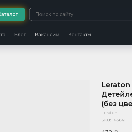
Каталог
та
Блог
Вакансии
Контакты
Leraton 
Детейл
(без цв
Leraton
SKU:
К-3641