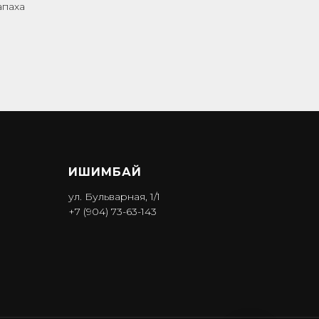
апаха
ИШИМБА Й
ул. Бульварная, 1/1
+7 (904) 73-63-143