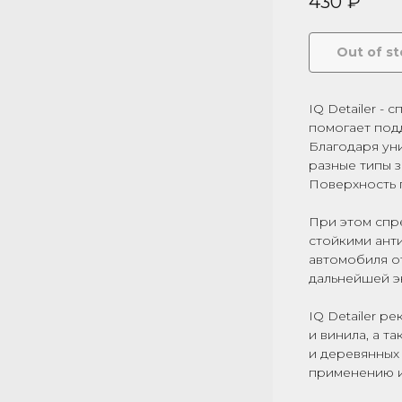
430
₽
Out of s
IQ Detailer -
помогает под
Благодаря уни
разные типы з
Поверхность 
При этом спр
стойкими ант
автомобиля о
дальнейшей э
IQ Detailer р
и винила, а т
и деревянных
применению и