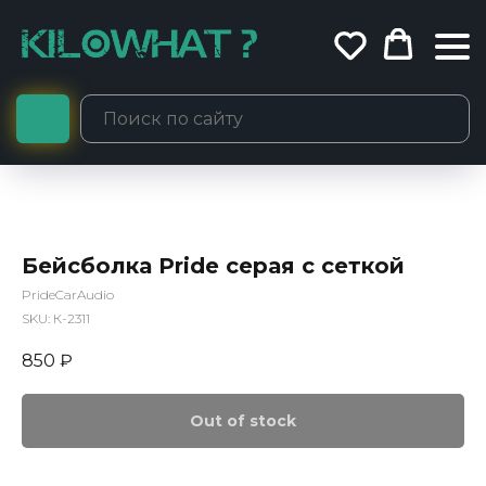
Бейсболка Pride серая с сеткой
PrideCarAudio
SKU:
К-2311
850
₽
Out of stock