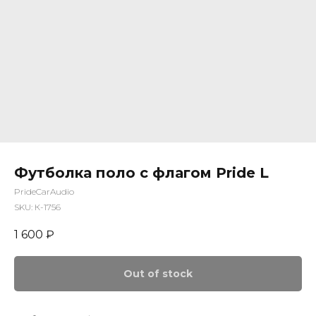
Футболка поло с флагом Pride L
PrideCarAudio
SKU:
К-1756
1 600
₽
Out of stock