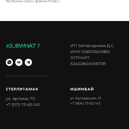
Футболка поло с флагом Pride L
ИП Загороднева Д.С.
ИНН 026101549680
ОГРНИП
324028000167139
© 2025 Автозвук Маркет
СТЕРЛИТАМАК
ИШИМБА Й
ул. Артема, 70
ул. Бульварная, 1/1
+7 (904) 73-63-143
+7 (917) 73-63-143