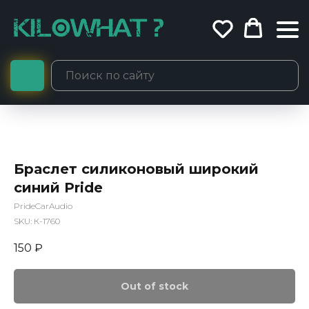
Браслет силиконовый широкий
синий Pride
PrideCarAudio
SKU:
К-1760
150
₽
Out of stock