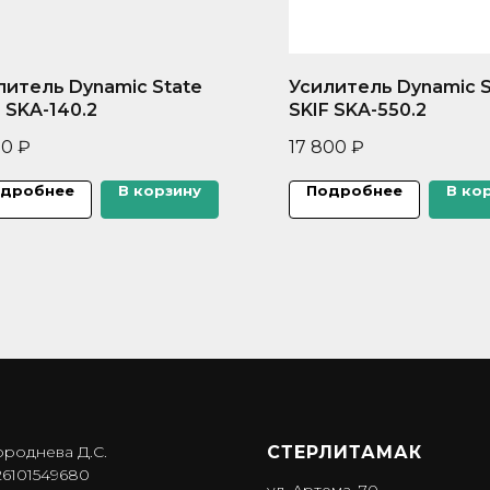
литель Dynamic State
Усилитель Dynamic S
 SKA-140.2
SKIF SKA-550.2
00
₽
17 800
₽
дробнее
В корзину
Подробнее
В ко
ороднева Д.С.
СТЕРЛИТАМАК
6101549680