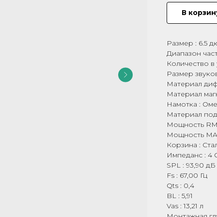
В корзин
Размер : 6.5 
Диапазон часто
Количество в 
Размер звуков
Материал диф
Материал маг
Намотка : Ом
Материал подв
Мощность RMS
Мощность MAX
Корзина : Ста
Импеданс : 4 
SPL : 93,90 дБ
Fs : 67,00 Гц
Qts : 0,4
BL : 5,91
Vas : 13,21 л
Монтажная глу