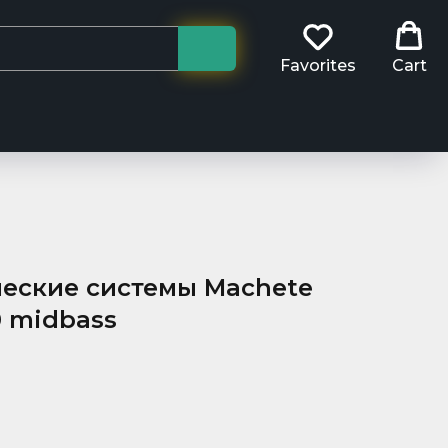
Favorites
Cart
ческие системы Machete
0 midbass