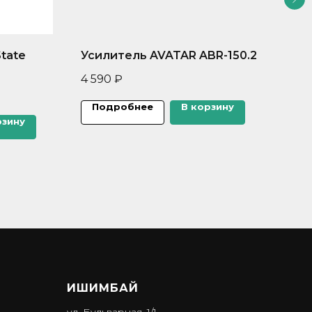
tate
Усилитель AVATAR ABR-150.2
Уси
150
4 590
₽
26 
Подробнее
В корзину
рзину
П
ИШИМБА Й