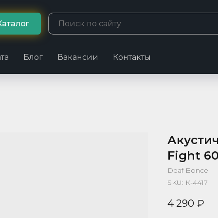
Каталог
та
Блог
Вакансии
Контакты
Акусти
Fight 6
Deaf Bonce
SKU:
К-4417
4 290
₽