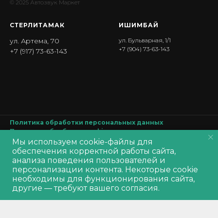
© 2025 Автозвук Маркет
СТЕРЛИТАМАК
ИШИМБА Й
ул. Артема, 70
ул. Бульварная, 1/1
+7 (904) 73-63-143
+7 (917) 73-63-143
Политика обработки персональных данных
Политика обработки
cookie
Согласие на обработку персональных данных
Мы используем cookie-файлы для
Производитель оставляет за собой право изменять характеристики
обеспечения корректной работы сайта,
товара, его внешний вид и комплектность без предварительного
анализа поведения пользователей и
уведомления продавца
персонализации контента. Некоторые cookie
Out of stock
необходимы для функционирования сайта,
другие — требуют вашего согласия.