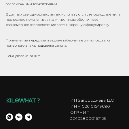
современными технологиями.
В данных светодиодных лампах используются светодиодные чипы
последнего поколения, а наличие линзы обеспечивает
равномерное распределение света и хорошую фокусировку.
Применение: передние и задние габаритные огни, подсветка
номерного знака, подсветка салона.
Цена указана за 1шт.
ИП Загороднева Д.С.
ИНН 026101549680
ОГРНИП
324028000167139