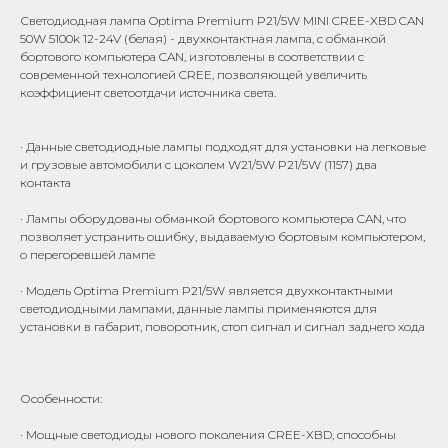
Светодиодная лампа Optima Premium P21/5W MINI CREE-XBD CAN
50W 5100k 12-24V (белая) - двухконтактная лампа, с обманкой
бортового компьютера CAN, изготовлены в соответствии с
современной технологией CREE, позволяющей увеличить
коэффициент светоотдачи источника света.
· Данные светодиодные лампы подходят для установки на легковые
и грузовые автомобили с цоколем W21/5W P21/5W (1157) два
контакта
· Лампы оборудованы обманкой бортового компьютера CAN, что
позволяет устранить ошибку, выдаваемую бортовым компьютером,
о перегоревшей лампе
· Модель Optima Premium P21/5W является двухконтактными
светодиодными лампами, данные лампы применяются для
установки в габарит, поворотник, стоп сигнал и сигнал заднего хода
Особенности:
· Мощные светодиоды нового поколения CREE-XBD, способны