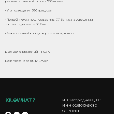
развивать световой поток в 730 люмен
· Угол освещения 360 градусов
· Потребляемая мощность лампы 7,7 Ватт, сила освещения
соответствует лампе 50 Ватт
· Алюминиевый корпус хорошо отводит тепло
Цвет свечения: Белый - 5100 K
Цена указана за одну штуку.
ИП Загороднева Д.С.
ИНН 026101549680
ОГРНИП