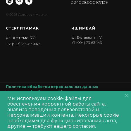
324028000167139
© 2025 Автозвук Маркет
СТЕРЛИТАМАК
ИШИМБА Й
ул. Артема, 70
ул. Бульварная, 1/1
+7 (904) 73-63-143
+7 (917) 73-63-143
Политика обработки персональных данных
Политика обработки
cookie
Согласие на обработку персональных данных
Мы используем cookie-файлы для
Производитель оставляет за собой право изменять характеристики
обеспечения корректной работы сайта,
товара, его внешний вид и комплектность без предварительного
анализа поведения пользователей и
уведомления продавца
персонализации контента. Некоторые cookie
В корзину
необходимы для функционирования сайта,
другие — требуют вашего согласия.