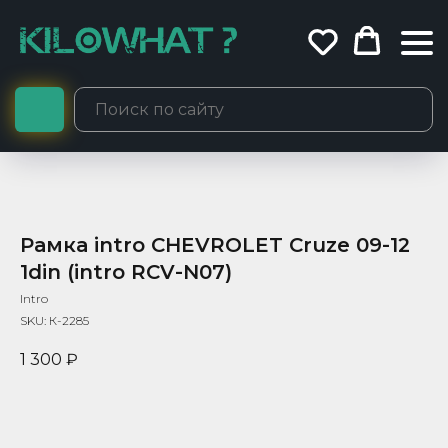
Рамка intro CHEVROLET Сruze 09-12
1din (intro RCV-N07)
Intro
SKU:
К-2285
1 300
₽