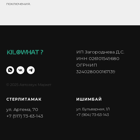
поключения.
ИП Загороднева Д.С.
ИНН 026101549680
ОГРНИП
324028000167139
© 2025 Автозвук Маркет
СТЕРЛИТАМАК
ИШИМБА Й
ул. Артема, 70
ул. Бульварная, 1/1
+7 (904) 73-63-143
+7 (917) 73-63-143