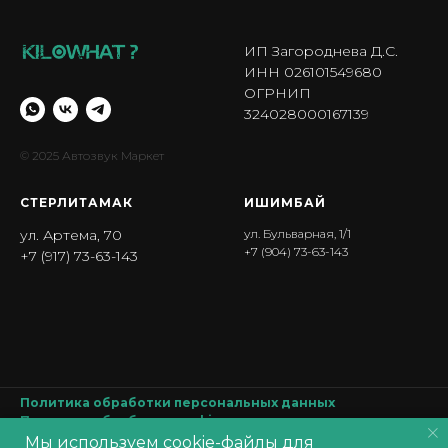
ИП Загороднева Д.С.
ИНН 026101549680
ОГРНИП
324028000167139
© 2025 Автозвук Маркет
СТЕРЛИТАМАК
ИШИМБА Й
ул. Артема, 70
ул. Бульварная, 1/1
+7 (904) 73-63-143
+7 (917) 73-63-143
Политика обработки персональных данных
Политика обработки
cookie
Согласие на обработку персональных данных
Мы используем cookie-файлы для