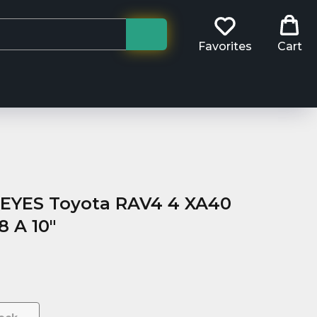
Favorites
Cart
EYES Toyota RAV4 4 XA40
8 A 10"