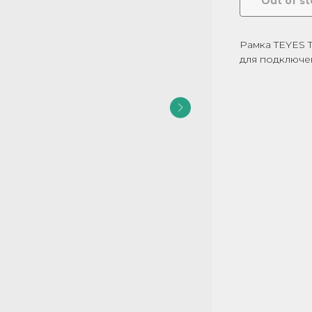
Out of s
Рамка TEYES T
для подключе