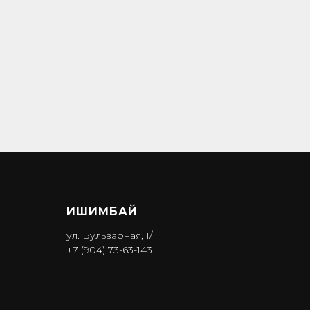
ИШИМБА Й
ул. Бульварная, 1/1
+7 (904) 73-63-143