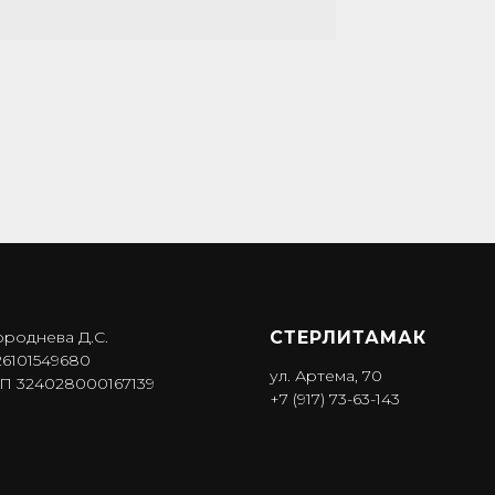
ороднева Д.С.
СТЕРЛИТАМАК
6101549680
ул. Артема, 70
 324028000167139
+7 (917) 73-63-143