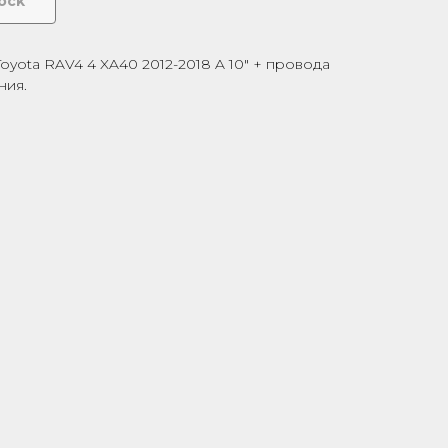
tock
oyota RAV4 4 XA40 2012-2018 A 10" + провода
ния.