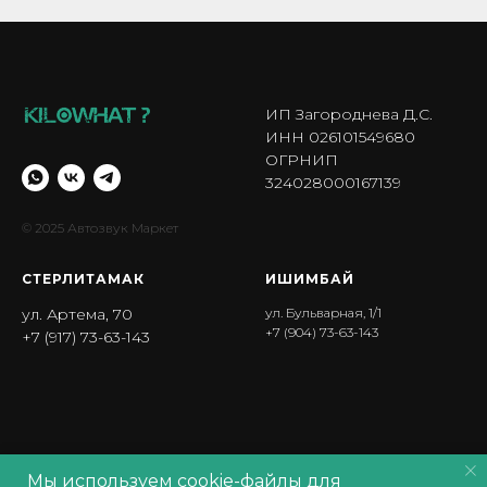
ИП Загороднева Д.С.
ИНН 026101549680
ОГРНИП
324028000167139
© 2025 Автозвук Маркет
СТЕРЛИТАМАК
ИШИМБА Й
ул. Артема, 70
ул. Бульварная, 1/1
+7 (904) 73-63-143
+7 (917) 73-63-143
Мы используем cookie-файлы для