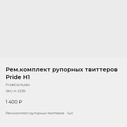
Рем.комплект рупорных твиттеров
Pride H1
PrideCarAudio
SKU:
К-2239
1 400
₽
Рем.комплект рупорных твиттеров - 1шт.