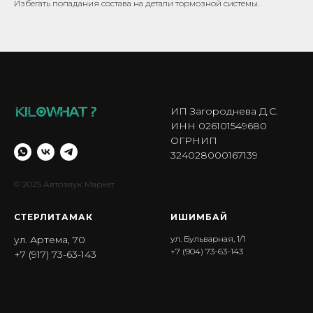
Избегать попадания состава на детали тормозной системы.
ИП Загороднева Д.С.
ИНН 026101549680
ОГРНИП
324028000167139
© 2025 Автозвук Маркет
СТЕРЛИТАМАК
ИШИМБА Й
ул. Артема, 70
ул. Бульварная, 1/1
+7 (904) 73-63-143
+7 (917) 73-63-143