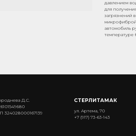
давлением во
для получения
загрязнений 
микрофиброй.
автомобиль р
температуре 
ороднева Д.С.
СТЕРЛИТАМАК
6101549680
ул. Артема, 70
 324028000167139
+7 (917) 73-63-143