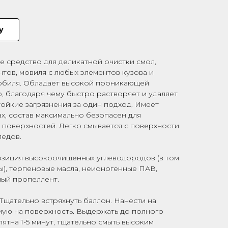
у
е средство для деликатной очистки смол,
нтов, мовиля с любых элементов кузова и
обиля. Обладает высокой проникающей
, благодаря чему быстро растворяет и удаляет
ойкие загрязнения за один подход. Имеет
х, состав максимально безопасен для
 поверхностей. Легко смывается с поверхности
ледов.
озиция высокоочищенных углеводородов (в том
ы), терпеновые масла, неионогенные ПАВ,
ый пропеллент.
Тщательно встряхнуть баллон. Нанести на
ую на поверхность. Выдержать до полного
ятна 1-5 минут, тщательно смыть высоким