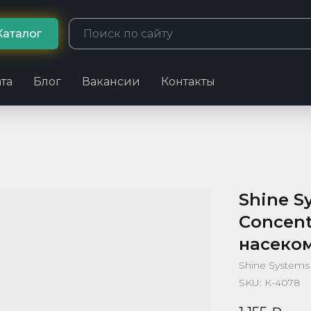
Каталог
та
Блог
Вакансии
Контакты
Shine S
Concent
насеко
Shine Systems
SKU:
К-4078