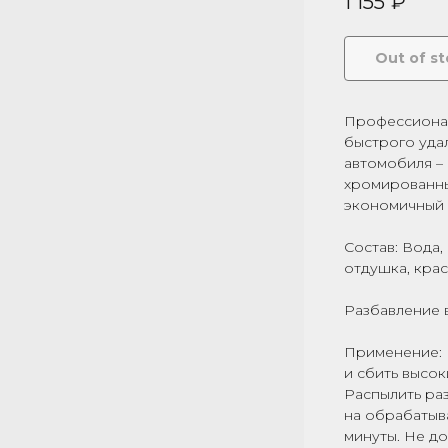
1 155
₽
Out of s
Профессионал
быстрого уда
автомобиля – 
хромированны
экономичный 
Состав: Вода
отдушка, крас
Разбавление в
Применение: 
и сбить высо
Распылить ра
на обрабатыв
минуты. Не д