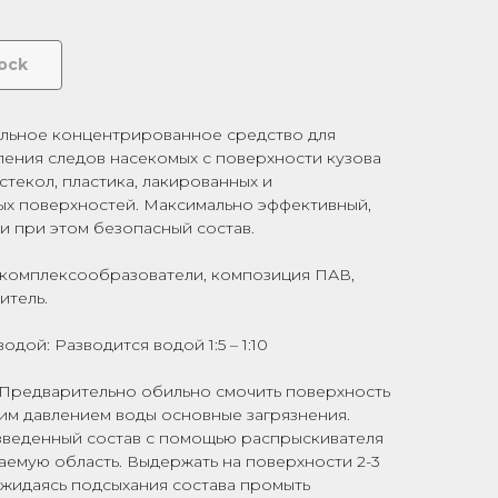
tock
ьное концентрированное средство для
ления следов насекомых с поверхности кузова
стекол, пластика, лакированных и
х поверхностей. Максимально эффективный,
и при этом безопасный состав.
, комплексообразователи, композиция ПАВ,
итель.
одой: Разводится водой 1:5 – 1:10
Предварительно обильно смочить поверхность
ким давлением воды основные загрязнения.
зведенный состав с помощью распрыскивателя
аемую область. Выдержать на поверхности 2-3
ожидаясь подсыхания состава промыть