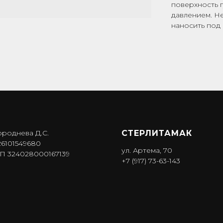
поверхность 
давлением. Не
наносить под
ороднева Д.С.
СТЕРЛИТАМАК
6101549680
ул. Артема, 70
 324028000167139
+7 (917) 73-63-143