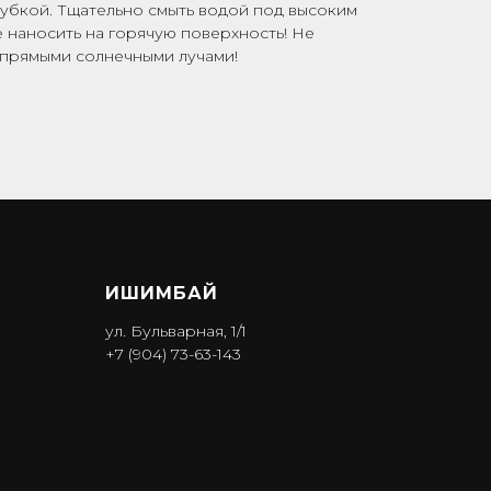
губкой. Тщательно смыть водой под высоким
 наносить на горячую поверхность! Не
 прямыми солнечными лучами!
ИШИМБА Й
ул. Бульварная, 1/1
+7 (904) 73-63-143