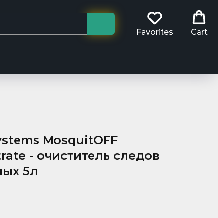
Favorites
Cart
ystems MosquitOFF
rate - очиститель следов
мых 5л