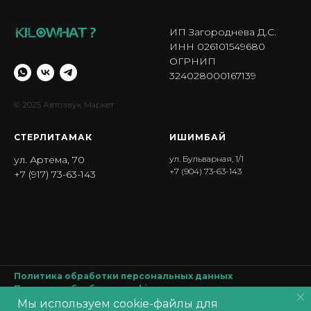
ИП Загороднева Д.С.
ИНН 026101549680
ОГРНИП
324028000167139
© 2025 Автозвук Маркет
СТЕРЛИТАМАК
ИШИМБА Й
ул. Артема, 70
ул. Бульварная, 1/1
+7 (904) 73-63-143
+7 (917) 73-63-143
Политика обработки персональных данных
Политика обработки
cookie
Согласие на обработку персональных данных
Мы используем cookie-файлы для