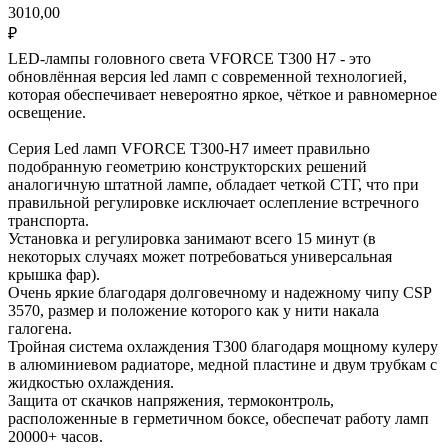
3010,00
₽
LED-лампы головного света VFORCE T300 H7 - это
обновлённая версия led ламп с современной технологией,
которая обеспечивает невероятно яркое, чёткое и равномерное
освещение.
Серия Led ламп VFORCE T300-H7 имеет правильно
подобранную геометрию конструкторских решений
аналогичную штатной лампе, обладает четкой СТГ, что при
правильной регулировке исключает ослепление встречного
транспорта.
Установка и регулировка занимают всего 15 минут (в
некоторых случаях может потребоваться универсальная
крышка фар).
Очень яркие благодаря долговечному и надежному чипу CSP
3570, размер и положение которого как у нити накала
галогена.
Тройная система охлаждения T300 благодаря мощному кулеру
в алюминиевом радиаторе, медной пластине и двум трубкам с
жидкостью охлаждения.
Защита от скачков напряжения, термоконтроль,
расположенные в герметичном боксе, обеспечат работу ламп
20000+ часов.