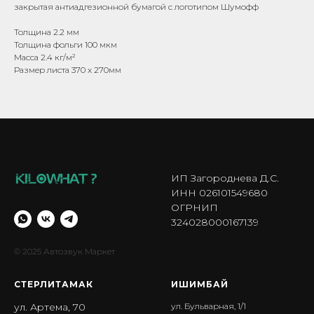
закрытая антиадгезионной бумагой с логотипом Шумофф
Толщина 2.2 мм
Толщина фольги 100 мкм
Масса 2.4 кг/м²
Размер листа 370 х 270мм
ИП Загороднева Д.С.
ИНН 026101549680
ОГРНИП
324028000167139
© 2025 Автозвук Маркет
СТЕРЛИТАМАК
ИШИМБА Й
ул. Артема, 70
ул. Бульварная, 1/1