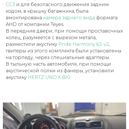
CC3
и для безопасного движения задним
ходом, в крышку багажника, была
вмонтирована
камера заднего вида
формата
AHD от компании Teyes.
В передние двери, при помощи проставочных
колец, разумеется с вырезом метала,
разместили акустику
Pride Harmony 6,5 v.2
,
твитеры из этого комплекта были установлены
на торпеду, через специальные адаптеры.
В тыльную часть автомобиля, при помощи
акустической полки из фанеры, установили
акустику
HERTZ UNO X 690
.