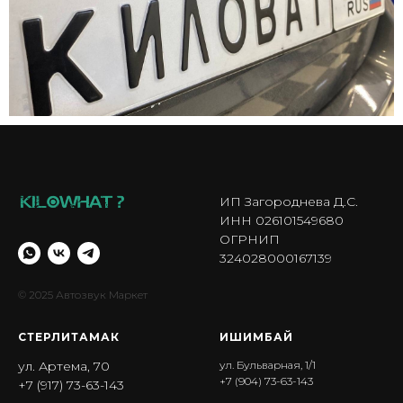
ИП Загороднева Д.С.
ИНН 026101549680
ОГРНИП
324028000167139
© 2025 Автозвук Маркет
СТЕРЛИТАМАК
ИШИМБА Й
ул. Артема, 70
ул. Бульварная, 1/1
+7 (904) 73-63-143
+7 (917) 73-63-143