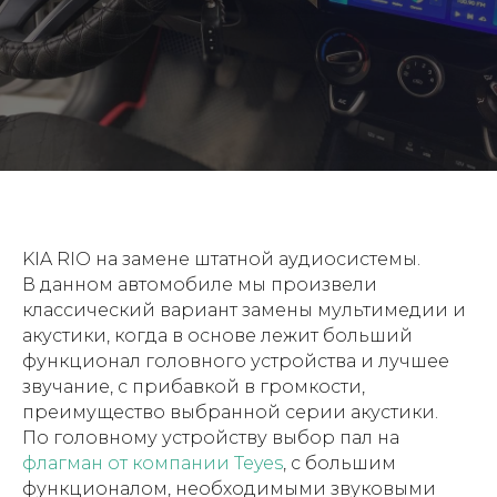
KIA RIO на замене штатной аудиосистемы.
В данном автомобиле мы произвели
классический вариант замены мультимедии и
акустики, когда в основе лежит больший
функционал головного устройства и лучшее
звучание, с прибавкой в громкости,
преимущество выбранной серии акустики.
По головному устройству выбор пал на
флагман от компании Teyes
, с большим
функционалом, необходимыми звуковыми