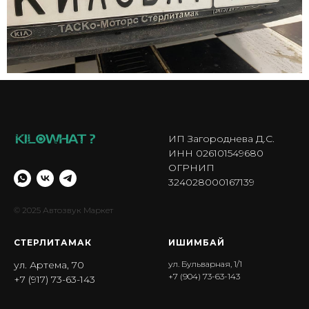
ИП Загороднева Д.С.
ИНН 026101549680
ОГРНИП
324028000167139
© 2025 Автозвук Маркет
СТЕРЛИТАМАК
ИШИМБА Й
ул. Артема, 70
ул. Бульварная, 1/1
+7 (904) 73-63-143
+7 (917) 73-63-143