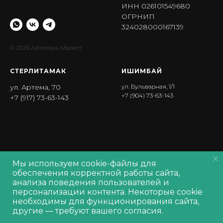
ИНН 026101549680
ОГРНИП
324028000167139
© 2025 Автозвук Маркет
СТЕРЛИТАМАК
ИШИМБА Й
ул. Артема, 70
ул. Бульварная, 1/1
+7 (904) 73-63-143
+7 (917) 73-63-143
Мы используем cookie-файлы для
Политика обработки персональных данных
обеспечения корректной работы сайта,
Политика обработки
cookie
анализа поведения пользователей и
Согласие на обработку персональных данных
персонализации контента. Некоторые cookie
Производитель оставляет за собой право изменять характеристики
необходимы для функционирования сайта,
товара, его внешний вид и комплектность без предварительного
другие — требуют вашего согласия.
уведомления продавца