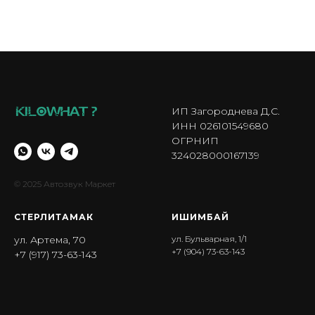
ИП Загороднева Д.С.
ИНН 026101549680
ОГРНИП
324028000167139
© 2025 Автозвук Маркет
СТЕРЛИТАМАК
ИШИМБА Й
ул. Артема, 70
ул. Бульварная, 1/1
+7 (904) 73-63-143
+7 (917) 73-63-143