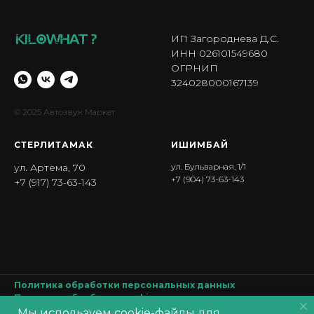
ИП Загороднева Д.С.
ИНН 026101549680
ОГРНИП
324028000167139
© 2025 Автозвук Маркет
СТЕРЛИТАМАК
ИШИМБА Й
ул. Артема, 70
ул. Бульварная, 1/1
+7 (904) 73-63-143
+7 (917) 73-63-143
Политика обработки персональных данных
Политика обработки
cookie
Согласие на обработку персональных данных
Мы используем cookie-файлы для