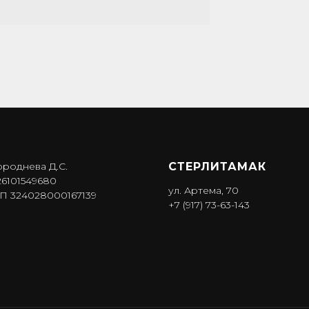
ороднева Д.С.
СТЕРЛИТАМАК
6101549680
ул. Артема, 70
 324028000167139
+7 (917) 73-63-143