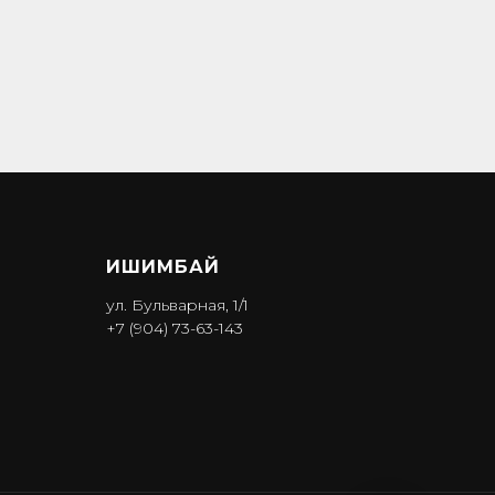
ИШИМБА Й
ул. Бульварная, 1/1
+7 (904) 73-63-143