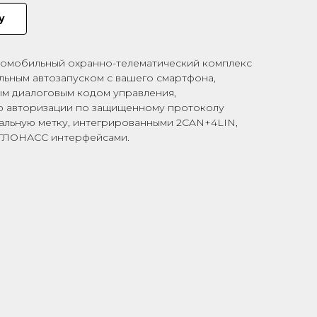
у
омобильный охранно-телематический комплекс
альным автозапуском с вашего смартфона,
м диалоговым кодом управления,
 авторизации по защищенному протоколу
альную метку, интегрированными 2CAN+4LIN,
S-ГЛОНАСС интерфейсами.