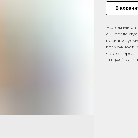
В корзин
Надежный авт
с интеллекту
несканируемы
возможностью
через персон
LTE (4G), GP