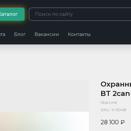
Каталог
та
Блог
Вакансии
Контакты
Охранны
BT 2can
StarLine
SKU:
К-5048
28 100
₽