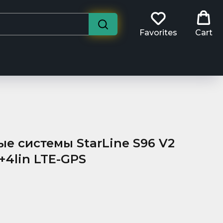
Favorites
Cart
е системы StarLine S96 V2
+4lin LTE-GPS