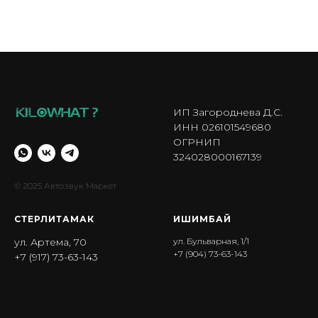
ИП Загороднева Д.С.
ИНН 026101549680
ОГРНИП
324028000167139
© 2025 Автозвук Маркет
СТЕРЛИТАМАК
ИШИМБА Й
ул. Артема, 70
ул. Бульварная, 1/1
+7 (904) 73-63-143
+7 (917) 73-63-143