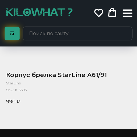
Корпус брелка StarLine A61/91
StarLine
SKU:
К-3503
990
₽